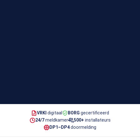
VRKI
digitaal
BORG
gecertificeerd
24/7
meldkamer
500+
installateurs
DP1–DP4
doormelding